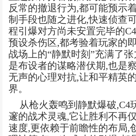
反常的撤退行为,都可能预示着
制手段也随之进化,快速侦查
程引爆对方尚未安置完毕的C4
预设杀伤区,都考验着玩家的即
战场上的“静默时刻”充满了张
是布设者的谋略潜伏期,也是
无声的心理对抗,让和平精英
界。
从枪火轰鸣到静默爆破,C
邃的战术灵魂,它让胜利不再
速度,更依赖于前瞻性的布局