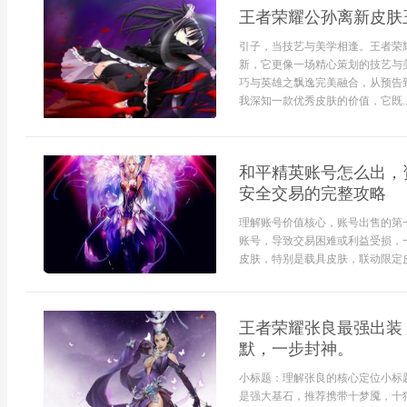
王者荣耀公孙离新皮肤
引子，当技艺与美学相逢。王者荣
新，它更像一场精心策划的技艺与
巧与英雄之飘逸完美融合，从预告
我深知一款优秀皮肤的价值，它既..
和平精英账号怎么出，
安全交易的完整攻略
理解账号价值核心，账号出售的第
账号，导致交易困难或利益受损，
皮肤，特别是载具皮肤，联动限定皮
王者荣耀张良最强出装
默，一步封神。
小标题：理解张良的核心定位小标
是强大基石，推荐携带十梦魇，十