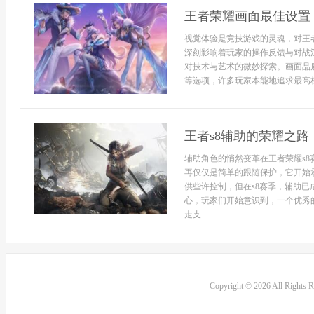
王者荣耀画面最佳设置
视觉体验是竞技游戏的灵魂，对王
深刻影响着玩家的操作反馈与对战
对技术与艺术的微妙探索。画面品
等选项，许多玩家本能地追求最高档的
王者s8辅助的荣耀之
辅助角色的悄然变革在王者荣耀s
再仅仅是简单的跟随保护，它开始
供些许控制，但在s8赛季，辅助
心，玩家们开始意识到，一个优秀
走支...
Copyright © 2026 All Rights