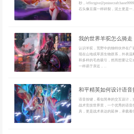
秒，/effectgive@pminecra
石头像豆腐一样碎裂，泥土更是一..
我的世界羊驼怎么骑走
认识羊驼，荒野中的独特伙伴在广
现在山地或草原生物群系，外表温
和多样的毛色吸引，然而想要让它
一样易于亲近，...
和平精英如何设计语音
语音按键，看似简单的交互设计，
战术竞技世界里，一个优秀的语音
具，更是战术表达的延伸，承载着信.