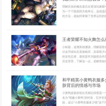
理解区块的概念基石在资深玩家眼
为一个个隐形的方格单元，这就是
的方法，就如同掌握了世界运转的密
王者荣耀不知火舞怎么
小标题，追溯英雄渊源，理解获取
过金币或钻石直接购买，其获取方
的女性忍者，最初是作为版权合作
历史背景，了解这一点，是解答如何
和平精英小黄鸭衣服多
肤背后的情感与市场
小黄鸭皮肤的初次亮相记得那是一
名为“萌趣小黄鸭”的时装，它并
励，这让“小黄鸭衣服多少钱”这