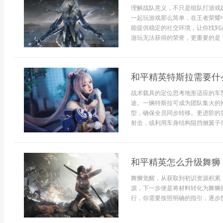
理解战队意义，不只是组队打游戏
一起玩游戏那么简单，在王者荣耀
能提供稳定的社交环境，让你找到
游玩无法获得的荣誉，更重要的是，它
和平精英特斯拉需要什
战术载具的定位思考地形适应的车
途。一辆特斯拉可成为团队集火的
型，确保全员同步转移。更进阶的
射击，或利用车身结构阻挡侧翼子弹
和平精英怎么升级舞狮
舞狮觉醒，从获取到初识资源积累
源，下一步便是将材料转化为舞狮
行，你需要按照明确的指引，逐步投