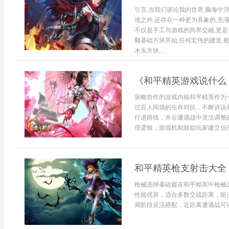
引言,当我们谈论我的世界,脑海中
地之外,还存在一种更为具象的,充
不仅是手工与游戏的跨界交融,更
颗基础方块开始,任何宏伟的建造,
木头方块,...
《和平精英游戏说什么
策略协作的游戏内核和平精英作为一
过百人同场的生存对抗，不断诉说
行进路线，并在遭遇战中灵活调整
理逻辑，游戏机制鼓励玩家建立信任
和平精英枪支射击大全
枪械选择基础篇在和平精英中枪械
性能优异，适合多数交战距离，狙
局阶段灵活搭配，近距离遭遇战可依赖