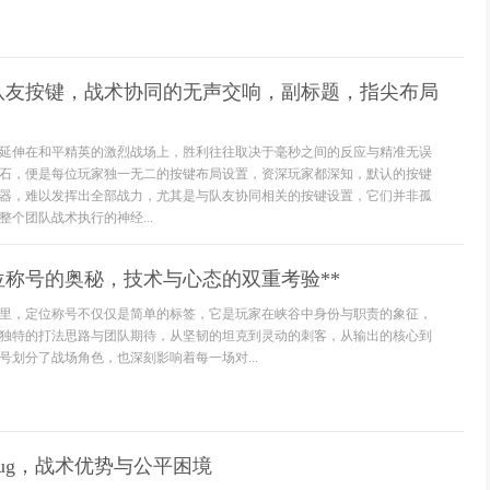
队友按键，战术协同的无声交响，副标题，指尖布局
延伸在和平精英的激烈战场上，胜利往往取决于毫秒之间的反应与精准无误
石，便是每位玩家独一无二的按键布局设置，资深玩家都深知，默认的按键
器，难以发挥出全部战力，尤其是与队友协同相关的按键设置，它们并非孤
个团队战术执行的神经...
位称号的奥秘，技术与心态的双重考验**
里，定位称号不仅仅是简单的标签，它是玩家在峡谷中身份与职责的象征，
独特的打法思路与团队期待，从坚韧的坦克到灵动的刺客，从输出的核心到
号划分了战场角色，也深刻影响着每一场对...
ug，战术优势与公平困境