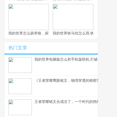
我的世界怎么驯养狼，探秘荒野伙伴驯服之道
我的世界铁马铠怎么用,铁骑驰骋的终极
热门文章
我的世界电脑版怎么和手机版联机,打破平台壁垒的
《王者荣耀鹰眼铭文，物理穿透的精密艺术》副标
王者荣耀铭文合成没了，一个时代的悄然落幕