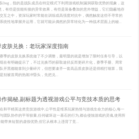
队bug，指的是战队成员在特定模式下利用游戏机制漏洞获取优势的现象，这
了然，有些是技能衔接的异常效果，有些是装备叠加的意外增益，它们隐蔽地存
交互之中，资深玩家时常能在训练或高强度对抗中，偶然触发这些不寻常的
系统性地掌握并运用，它就可能从偶然的异常转化为一种战术层面上的秘...
季皮肤兑换：老玩家深度指南
赛季的皮肤兑换系统做了不少调整，最明显的就是增加了限时任务引导，以
现在有明确提示了，不过兑换币的获取途径反而更碎片化，赛季手册、周常
队开黑都能拿到少量碎片，但想要凑齐一套高品质皮肤还是得精打细算，我
是别被首周的热闹冲昏头，先把兑...
操作揭秘,副标题为透视游戏公平与竞技本质的思考
在和平精英这类竞技游戏中,公平性是维系玩家热情与游戏生命力的核心,每一
与团队协作的平等较量,任何破坏这一基石的行为,都会侵蚀游戏的灵魂,使用所
能带来短暂的虚假优势,但它从根本上违背了竞...