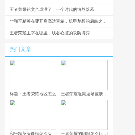
王者荣耀铭文合成没了，一个时代的悄然落幕
**和平精英在哪开启高达宝箱，机甲梦想的启航之门**
王者荣耀主宰在哪里，峡谷心脏的攻防博弈
热门文章
标题：王者荣耀地区怎么改，资深玩家手把手教你
王者荣耀近期返场皮肤，旧梦重燃的情
和平精英头像框怎么买，一份资深玩家的选购指南，副标题，从获
王者荣耀的阿轲怎么玩，暗影刀锋的狩