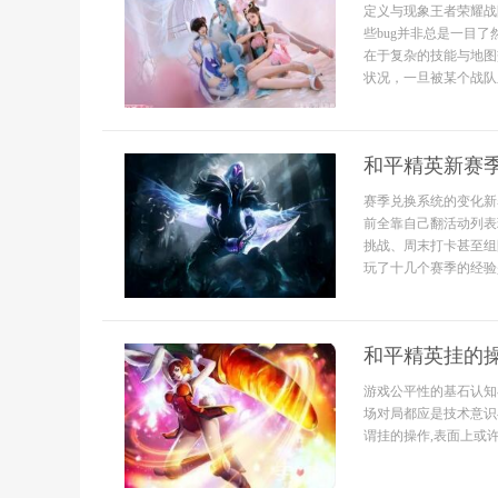
定义与现象王者荣耀战
些bug并非总是一目
在于复杂的技能与地图
状况，一旦被某个战队
和平精英新赛
赛季兑换系统的变化新
前全靠自己翻活动列表
挑战、周末打卡甚至组
玩了十几个赛季的经验
和平精英挂的
游戏公平性的基石认知
场对局都应是技术意识
谓挂的操作,表面上或许