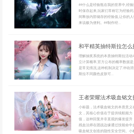
##什么是经验瓶在我的世界中,经
时保存起来,玩家们常称它为经验药
间释放内部储存的经验值,让你的
来说极为便利。##制作经...
和平精英抽特斯拉怎么
理解抽奖系统的本质抽特斯拉活动
立计算概率,官方公布的概率数据是
是常见情况,这种机制决定了冲动消
斯拉不同颜色皮肤可...
王者荣耀法术吸血铭文
小标题，法术吸血铭文的本质意义
文，其核心价值在于提供续航能力
值，这种回复并非直观的爆发提升
残血法师在团战边缘通过技能命中
吸血铭文创造的隐性安全空间。小标题