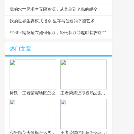
我的水世界求生无限资源，从菜鸟到老鸟的蜕变
我的世界生存模式指令,生存与创造的平衡艺术
**和平精英睡衣如何领取，轻松获取萌趣时装攻略**
热门文章
标题：王者荣耀地区怎么改，资深玩家手把手教你
王者荣耀近期返场皮肤，旧梦重燃的情
和平精英头像框怎么买，一份资深玩家的选购指南，副标题，从获
王者荣耀的阿轲怎么玩，暗影刀锋的狩