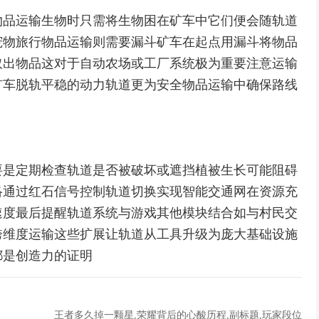
物品运输生物时只需将生物困在矿车中它们便会随轨道
宠物旅行物品运输则需要漏斗矿车在起点用漏斗将物品
取出物品这对于自动农场或工厂系统极为重要注意运输
矿车脱轨平稳的动力轨道更为安全物品运输中确保路线
要是定期检查轨道是否被破坏或遮挡植被生长可能阻碍
络通过红石信号控制轨道切换实现智能交通网在资源充
速度最后提醒轨道系统与游戏其他模块结合如与村民交
跨维度运输这些扩展让轨道从工具升级为庞大基础设施
都是创造力的证明
王者多久掉一颗星,荣耀背后的心酸历程,副标题,玩家段位