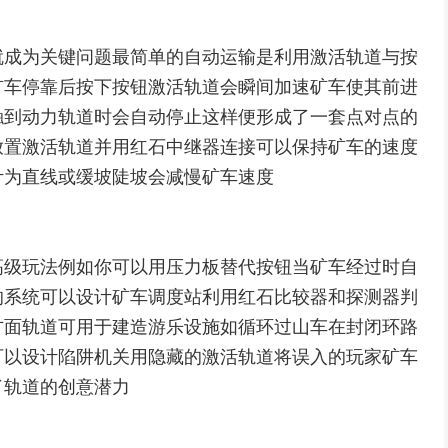
就成为关键问题最简单的自动运输是利用激活轨道与按
矿车停靠后按下按钮激活轨道会瞬间加速矿车使其前进
触到动力轨道时会自动停止这样便形成了一套点对点的
放置激活轨道并用红石中继器连接可以保持矿车的速度
计为直线或缓坡陡坡会减慢矿车速度
高级玩法例如你可以用压力板替代按钮当矿车经过时自
的系统可以设计矿车调度站利用红石比较器和探测器判
方面轨道可用于建造游乐设施如循环过山车在封闭环路
可以设计陷阱机关用隐藏的激活轨道将误入的玩家矿车
了轨道的创意潜力