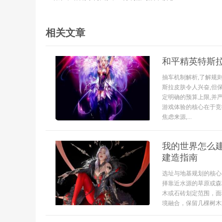
相关文章
和平精英特斯
抽车机制解析,了解规
斯拉皮肤令人兴奋,但
定明确的预算上限,并严
游戏体验的核心在于竞
焦虑来源,...
我的世界怎么
建造指南
选址与地基规划的核心
择靠近水源的草原或森
木或石砖划定范围，面
境融合，保留几棵树木