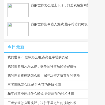
我的世界怎么做上下床，打造双层空间新美学
我的世界指令猎人游戏,指令狩猎的终极挑战
今日最新
我的世界PE信标怎么用,点亮金字塔的奥秘
我的世界唱片怎么得，探寻音符背后的秘密旅程
我的世界棒棒糖怎么做，探寻甜蜜方块背后的奥秘
王者哪吒怎么玩,峡谷火莲的进阶指南
和平精英滑翔机什么模式,云端翱翔的战术抉择
王者荣耀怎么调视野，决胜千里之外的视觉艺术，副标题，掌控全局的秘密钥匙