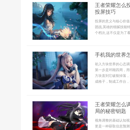
王者荣耀怎么投
投屏技巧
投屏的意义与核心价值
团战,英雄的细腻技能
个档次,这不仅是为了看得
手机我的世界
初入方块世界的心态调
第一步是环顾四周，用
方块直到它破裂掉落，
成格子，制成工作台，这
王者荣耀怎么
局的秘密钥匙
视角调整的基础认知视
更是一种获取信息预测