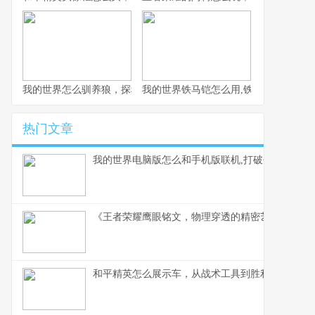
我的世界怎么驯养狼，探秘荒野伙伴驯服之道
我的世界铁马铠怎么用,铁骑驰骋的终极
热门文章
我的世界电脑版怎么和手机版联机,打破平台壁垒的
《王者荣耀鹰眼铭文，物理穿透的精密艺术》副标
和平精英怎么展示车，从战术工具到胜利符号的蜕