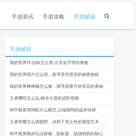
手游资讯
手游攻略
手游秘籍
.
手游秘籍
我的世界PE信标怎么用,点亮金字塔的奥秘
我的世界唱片怎么得，探寻音符背后的秘密旅程
我的世界棒棒糖怎么做，探寻甜蜜方块背后的奥秘
王者哪吒怎么玩,峡谷火莲的进阶指南
和平精英滑翔机什么模式,云端翱翔的战术抉择
王者荣耀怎么调视野，决胜千里之外的视觉艺术，副标题，掌控全局的秘密钥匙
和平精英枪的玩法探秘，副标题，战场制胜的核心法则