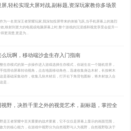
屏,轻松实现大屏对战,副标题,资深玩家教你多场景
作为一名资深王者荣耀玩家,我深知投屏带来的体验飞跃,当手机屏幕上的激烈
特效,映射到更大的电视或电脑屏幕上时,整个游戏的沉浸感和视觉享受会提升一
更清楚,更是为...
怎么玩啊，移动端沙盒生存入门指南
整生存模式的第一步操作进入游戏选择生存模式，你诞生在一个随机世界，
手指滑动屏幕转动视角，点击地面移动角色，迅速收集身边木材，长按树木
这是基础采集动作，收集几块木材后，打开右下角背包图标，将木材放入合
是...
调视野，决胜千里之外的视觉艺术，副标题，掌控全
野是王者荣耀中至关重要的战术要素，它不仅仅是屏幕上显示的画面范围，
敌方的核心能力，在游戏中视野分为自然视野与人为视野，自然视野取决于