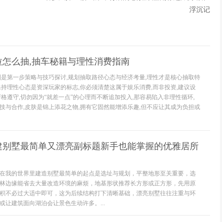
浮沉记
拉怎么抽,抽车秘籍与理性消费指南
则是第一步策略与技巧探讨,规划抽取路径心态与经济考量,理性才是核心抽取特
保持理性心态是资深玩家的标志,你必须清楚这属于娱乐消费,而非投资,建议设
格遵守,切勿因为“就差一点”的心理而不断追加投入,那容易陷入非理性循环,
技与合作,皮肤是锦上添花之物,拥有它固然能增添乐趣,但不应让其成为负担或
建别墅最简单又漂亮副标题新手也能掌握的优雅居所
在我的世界里建造别墅最简单的起点是选址与规划，平整地形至关重要，选
林边缘能省去大量改造环境的麻烦，地基形状推荐长方形或正方形，先用原
积不必过大适中即可，这为后续结构打下清晰基础，漂亮别墅往往注重与环
或让建筑面向湖泊会让景色生动许多。...