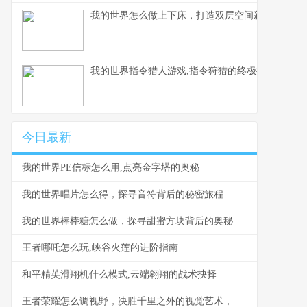
我的世界怎么做上下床，打造双层空间新美学
我的世界指令猎人游戏,指令狩猎的终极挑战
今日最新
我的世界PE信标怎么用,点亮金字塔的奥秘
我的世界唱片怎么得，探寻音符背后的秘密旅程
我的世界棒棒糖怎么做，探寻甜蜜方块背后的奥秘
王者哪吒怎么玩,峡谷火莲的进阶指南
和平精英滑翔机什么模式,云端翱翔的战术抉择
王者荣耀怎么调视野，决胜千里之外的视觉艺术，副标题，掌控全局的秘密钥匙