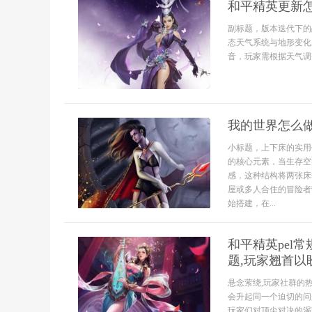
和平精英更新
副标题，版本迭代下的
态天气系统与地形变化
音，玩家需根据天气调整
我的世界怎么
小标题，上下床的实用
的核心元素，当生存空
感，这种结构将两张床
屋或多人合住的冒险者
始搭建，在...
和平精英pel
题,玩家翘首以
悬念萦绕,玩家社群的
会升起同一个迫切的问题
玩家们对顶尖对决的渴