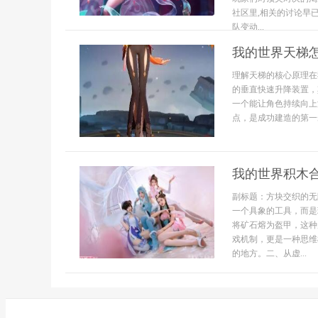
社区里,相关的讨论早
队变动...
我的世界天梯
理解天梯的核心原理在
的垂直快速升降装置，
一个能让角色持续向上
点，是成功建造的第一步
我的世界积木
副标题：方块交织的无
一个具象的工具，而是
将矿石熔为盔甲，这种
戏机制，更是一种思维
的地方。二、从虚...