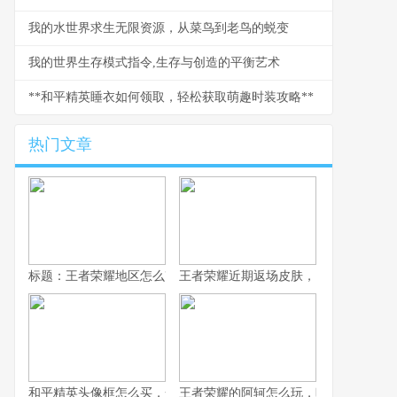
我的水世界求生无限资源，从菜鸟到老鸟的蜕变
我的世界生存模式指令,生存与创造的平衡艺术
**和平精英睡衣如何领取，轻松获取萌趣时装攻略**
热门文章
标题：王者荣耀地区怎么改，资深玩家手把手教你
王者荣耀近期返场皮肤，旧梦重燃的情
和平精英头像框怎么买，一份资深玩家的选购指南，副标题，从获
王者荣耀的阿轲怎么玩，暗影刀锋的狩