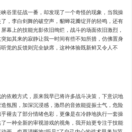
在峡谷里征战一番，却发现了一个奇怪的现象，当我操
失了，李白剑舞的破空声，貂蝉花瓣绽开的轻鸣，还有
，屏幕上的技能光影依旧绚烂，战斗的场面依旧激烈，
这突如其来的寂静让我一时间有些不知所措，仿佛置身
而听觉的反馈则完全缺席，这种体验既新鲜又令人不
戏的依赖方式，原来我早已将许多战斗决策，下意识地
营造氛围，加深沉浸感，激昂的音效能提振士气，危险
似乎褪去了部分情绪色彩，更像是在冷静地执行一套操
供了一种全新的审视游戏的视角，我开始更专注于技能
动画，也更清晰地“听见”了自己内心的战术思考与节