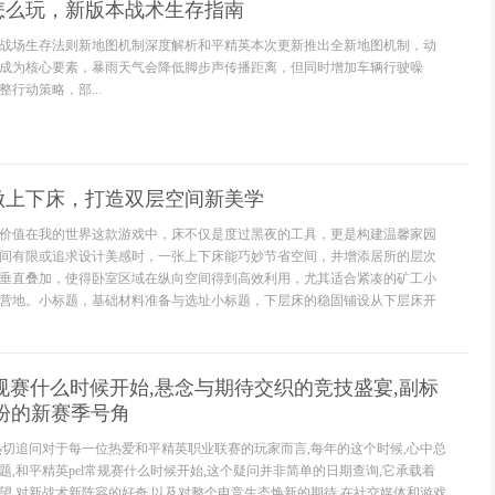
怎么玩，新版本战术生存指南
战场生存法则新地图机制深度解析和平精英本次更新推出全新地图机制，动
成为核心要素，暴雨天气会降低脚步声传播距离，但同时增加车辆行驶噪
行动策略，部...
做上下床，打造双层空间新美学
价值在我的世界这款游戏中，床不仅是度过黑夜的工具，更是构建温馨家园
间有限或追求设计美感时，一张上下床能巧妙节省空间，并增添居所的层次
垂直叠加，使得卧室区域在纵向空间得到高效利用，尤其适合紧凑的矿工小
营地。小标题，基础材料准备与选址小标题，下层床的稳固铺设从下层床开
常规赛什么时候开始,悬念与期待交织的竞技盛宴,副标
盼的新赛季号角
热切追问对于每一位热爱和平精英职业联赛的玩家而言,每年的这个时候,心中总
,和平精英pel常规赛什么时候开始,这个疑问并非简单的日期查询,它承载着
望,对新战术新阵容的好奇,以及对整个电竞生态焕新的期待,在社交媒体和游戏