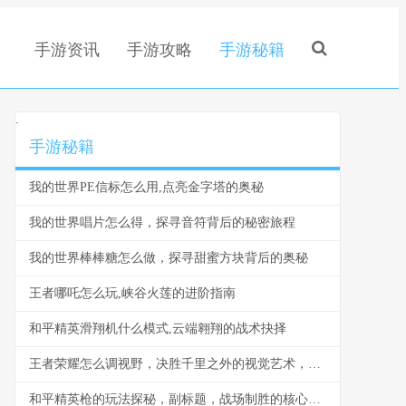
手游资讯
手游攻略
手游秘籍
.
手游秘籍
我的世界PE信标怎么用,点亮金字塔的奥秘
我的世界唱片怎么得，探寻音符背后的秘密旅程
我的世界棒棒糖怎么做，探寻甜蜜方块背后的奥秘
王者哪吒怎么玩,峡谷火莲的进阶指南
和平精英滑翔机什么模式,云端翱翔的战术抉择
王者荣耀怎么调视野，决胜千里之外的视觉艺术，副标题，掌控全局的秘密钥匙
和平精英枪的玩法探秘，副标题，战场制胜的核心法则