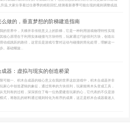
已升温,大家分享着过往赛季的精彩回忆,猜测着新赛季可能出现的规则调整或战
怎么做的，垂直梦想的阶梯建造指南
我的世界中，天梯并非传统意义上的阶梯，它是一种利用游戏物理特性实现
其核心原理在于利用实体碰撞与方块特性，玩家通过巧妙排列方块，创造出
滑动或跳跃的路径，这背后是游戏引擎对运动与碰撞的简化处理，理解这一
。基础螺旋...
合成器：虚拟与现实的创造桥梁
限可能一、积木合成器的核心意义在我的世界这款游戏中，积木合成器并非
玩家心中创造逻辑的象征，通过简单的方块排列，玩家能将木头变成工具，
从无到有的过程，深深抓住了每一位热爱建造玩家的心，它代表的不仅是游
模式，将散乱的材料通过规则转化为有序的成果，这正是积木合成器最迷人