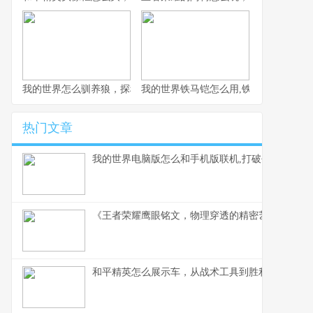
我的世界怎么驯养狼，探秘荒野伙伴驯服之道
我的世界铁马铠怎么用,铁骑驰骋的终极
热门文章
我的世界电脑版怎么和手机版联机,打破平台壁垒的
《王者荣耀鹰眼铭文，物理穿透的精密艺术》副标
和平精英怎么展示车，从战术工具到胜利符号的蜕