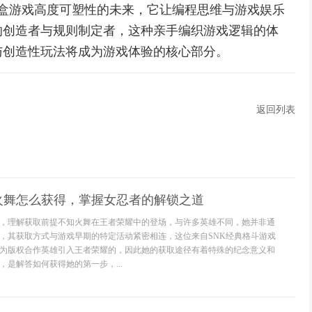
动沙盒游戏高度可塑性的未来，它让编程思维与游戏娱乐
的创造者与规则制定者，这种亲手编织游戏逻辑的体
与创造性玩法将成为游戏体验的核心部分。
返回列表
火舞怎么获得，掌握女忍者的解锁之道
，理解获取前提不知火舞在王者荣耀中的登场，与许多英雄不同，她并非通
，其获取方式与游戏早期的特定活动紧密相连，这位来自SNK经典格斗游戏
为版权合作英雄引入王者荣耀的，因此她的获取途径有着特殊的纪念意义和
是解答如何获得她的第一步，...