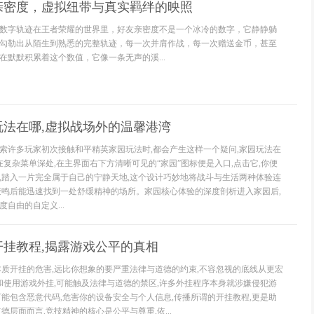
亲密度，虚拟纽带与真实羁绊的映照
数字轨迹在王者荣耀的世界里，好友亲密度不是一个冰冷的数字，它静静躺
勾勒出从陌生到熟悉的完整轨迹，每一次并肩作战，每一次赠送金币，甚至
在默默积累着这个数值，它像一条无声的溪...
玩法在哪,虚拟战场外的温馨港湾
索许多玩家初次接触和平精英家园玩法时,都会产生这样一个疑问,家园玩法在
在复杂菜单深处,在主界面右下方清晰可见的“家园”图标便是入口,点击它,你便
,踏入一片完全属于自己的宁静天地,这个设计巧妙地将战斗与生活两种体验连
轰鸣后能迅速找到一处舒缓精神的场所。家园核心体验的深度剖析进入家园后,
自由的自定义...
开挂教程,揭露游戏公平的真相
本质开挂的危害,远比你想象的要严重法律与道德的约束,不容忽视的底线从更宏
播和使用游戏外挂,可能触及法律与道德的禁区,许多外挂程序本身就涉嫌侵犯游
可能包含恶意代码,危害你的设备安全与个人信息,传播所谓的开挂教程,更是助
德层面而言,竞技精神的核心是公平与尊重,依...