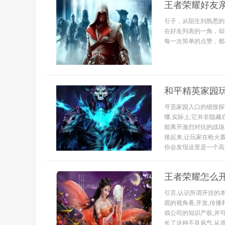
王者荣耀好友
引子，从陌生到熟悉的
在好友列表的一角，却
每一次简单的点赞，都
和平精英家园
寻觅家园入口的细致探
哪,实际上,它并非隐藏
能离开激烈对抗的战场
接起来,让玩家在枪火
你会发现这里是一个高度
王者荣耀怎么
引言,认识所谓开挂的
观的视角看,开发,传
戏公司的知识产权,并
长了这种不良风气,从道