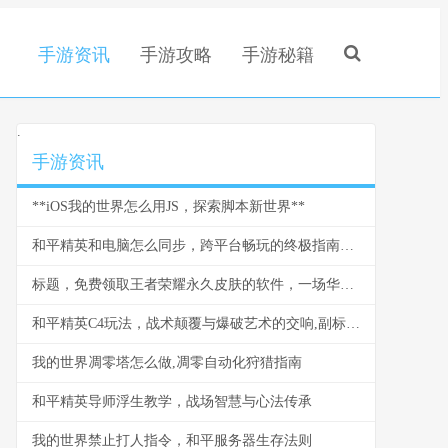
手游资讯
手游攻略
手游秘籍
.
手游资讯
**iOS我的世界怎么用JS，探索脚本新世界**
和平精英和电脑怎么同步，跨平台畅玩的终极指南，副标题，资深玩家教你无缝衔接战场
标题，免费领取王者荣耀永久皮肤的软件，一场华丽的电子幻梦
和平精英C4玩法，战术颠覆与爆破艺术的交响,副标题,静默引爆战场的全新维度
我的世界凋零塔怎么做,凋零自动化狩猎指南
和平精英导师浮生教学，战场智慧与心法传承
我的世界禁止打人指令，和平服务器生存法则