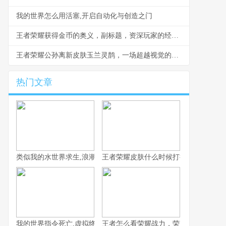
我的世界怎么用活塞,开启自动化与创造之门
王者荣耀获得金币的奥义，副标题，资深玩家的经济掌控之道
王者荣耀公孙离新皮肤玉兰灵鹊，一场超越视觉的技艺对话
热门文章
类似我的水世界求生,浪潮中的孤独与希望
王者荣耀皮肤什么时候打折，资深玩家
我的世界指令死亡,虚拟终结与真实隐喻
王者怎么看荣耀战力，荣耀战力背后的