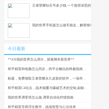
王者荣耀钻石号多少钱,一个值得深思的游戏现象,
我的世界手机版怎么做车能走，解密移动载具的奥秘
今日最新
**iOS我的世界怎么用JS，探索脚本新世界**
和平精英和电脑怎么同步，跨平台畅玩的终极指南，副标题，资深玩家教你无缝衔接战场
标题，免费领取王者荣耀永久皮肤的软件，一场华丽的电子幻梦
和平精英C4玩法，战术颠覆与爆破艺术的交响,副标题,静默引爆战场的全新维度
我的世界凋零塔怎么做,凋零自动化狩猎指南
和平精英导师浮生教学，战场智慧与心法传承