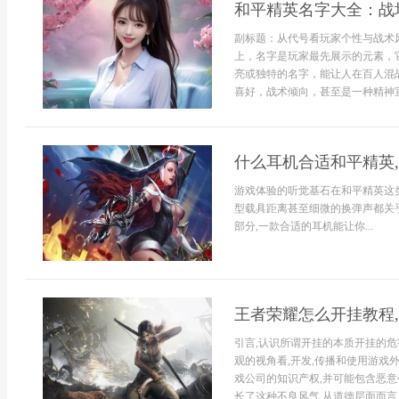
和平精英名字大全：战
副标题：从代号看玩家个性与战术
上，名字是玩家最先展示的元素，
亮或独特的名字，能让人在百人混
喜好，战术倾向，甚至是一种精神宣
什么耳机合适和平精英
游戏体验的听觉基石在和平精英这
型载具距离甚至细微的换弹声都关
部分,一款合适的耳机能让你...
王者荣耀怎么开挂教程
引言,认识所谓开挂的本质开挂的危
观的视角看,开发,传播和使用游戏
戏公司的知识产权,并可能包含恶意
长了这种不良风气,从道德层面而言,