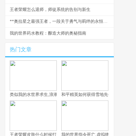
王者荣耀怎么退师，师徒系统的告别与新生
**奥拉星之最强王者，一段关于勇气与羁绊的永恒传说**
我的世界药水教程：酿造大师的奥秘指南
热门文章
类似我的水世界求生,浪潮中的孤独与希望
和平精英如何获得雪地先锋，雪地生存
王者荣耀皮肤什么时候打折，资深玩家揭秘折扣规律
我的世界指令死亡,虚拟终结与真实隐喻