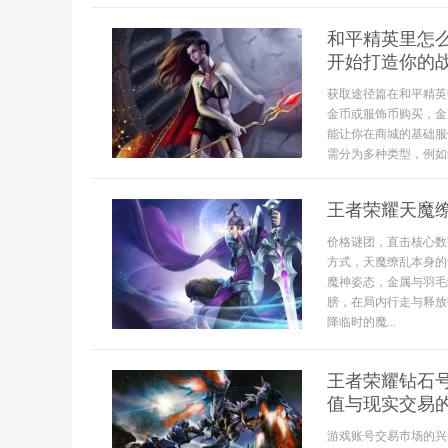
和平精英里怎
开始打造你的
获取途径篇在和平精英
金币或服饰币购买，金
能让你在商城的基础服
需分为多种类型，例如
王者荣耀天魔
价格谜团，直击核心数
方式，天魔缭乱本身的
魔神姿态，金属与羽毛
膀，在局内行走与释放
降临时的魔...
王者荣耀钻石号
值与现实交易
游戏账号交易市场的兴