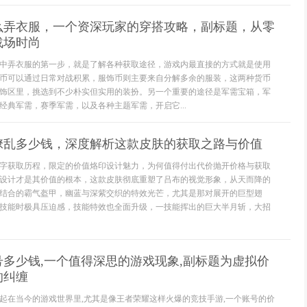
么弄衣服，一个资深玩家的穿搭攻略，副标题，从零
战场时尚
中弄衣服的第一步，就是了解各种获取途径，游戏内最直接的方式就是使用
币可以通过日常对战积累，服饰币则主要来自分解多余的服装，这两种货币
饰区里，挑选到不少朴实但实用的装扮。另一个重要的途径是军需宝箱，军
经典军需，赛季军需，以及各种主题军需，开启它...
缭乱多少钱，深度解析这款皮肤的获取之路与价值
字获取历程，限定的价值烙印设计魅力，为何值得付出代价抛开价格与获取
设计才是其价值的根本，这款皮肤彻底重塑了吕布的视觉形象，从天而降的
结合的霸气盔甲，幽蓝与深紫交织的特效光芒，尤其是那对展开的巨型翅
技能时极具压迫感，技能特效也全面升级，一技能挥出的巨大半月斩，大招
多少钱,一个值得深思的游戏现象,副标题为虚拟价
的纠缠
起在当今的游戏世界里,尤其是像王者荣耀这样火爆的竞技手游,一个账号的价