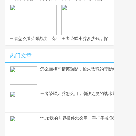
王者怎么看荣耀战力，荣耀战力背后的玩家博弈
王者荣耀小乔多少钱，探秘获取成本与
热门文章
怎么画和平精英魅影，枪火玫瑰的暗影绘制指南
王者荣耀大乔怎么用，潮汐之灵的战术艺术与全局
**PE我的世界插件怎么用，手把手教你玩转插件世