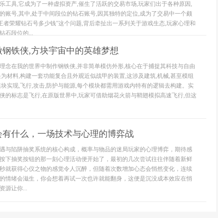
乐工具,它成为了一种虚拟资产,催生了活跃的交易市场,玩家们出于各种原因,
的账号,其中,处于中间段位的钻石账号,因其独特的定位,成为了交易中一个颇
“王者荣耀钻石号多少钱”这个问题,背后牵扯出一系列关于游戏生态,玩家心理和
石段位的...
做钢铁侠,方块宇宙中的英雄梦想
理念在我的世界中制作钢铁侠,并非简单模仿外形,核心在于捕捉其科技与自由
块为材料,构建一套功能复合且外观近似战甲的装置,这涉及建筑,机械,甚至模组
模块实现,飞行,攻击,防护与能源,每个模块都需用游戏内特有的逻辑去构建。实
侠的标志是飞行,在原版世界中,玩家可借助烟花火箭与鞘翅模拟高速飞行,但这
会有什么，一场技术与心理的博弈战
遇与陷阱抽奖系统的核心构成，概率与物品的迷局玩家的心理博弈，期待感
按下抽奖按钮的那一刻心理活动便开始了，最初的几次尝试往往伴随着新鲜
秒就获得心仪之物的感觉令人沉醉，但随着次数增加心态会悄然变化，连续
的情绪会滋生，你会想着再试一次也许就能翻身，这便是沉没成本效应在悄
源让你...