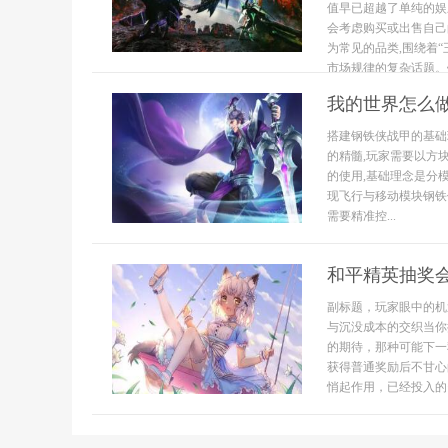
值早已超越了单纯的娱
会考虑购买或出售自己
为常见的品类,围绕着
市场规律的复杂话题。钻
我的世界怎么
搭建钢铁侠战甲的基础
的精髓,玩家需要以方
的使用,基础理念是分
现飞行与移动模块钢铁
需要精准控...
和平精英抽奖
副标题，玩家眼中的机
与沉没成本的交织当你
的期待，那种可能下一
获得普通奖励后不甘心
悄起作用，已经投入的资