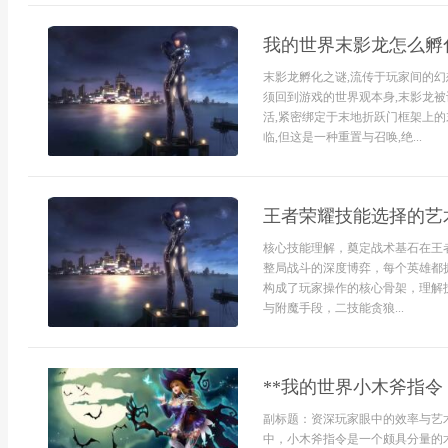
我的世界末影龙怎么孵
末影龙孵化之谜,流传于玩家间的幻
须回到游戏的世界观本身,末影龙被
活,紧密绑定于末地折跃门框架上的
临,但这是一种重置与召唤,绝...
王者荣耀技能选择的艺
核心技能理解，奠定战术基石在王
整局战斗的深度博弈，每个英雄都
构成了玩家操作的核心骨架，理解
与附魔手段，二技能贪狼...
**我的世界小木斧指令
副标题：资深玩家眼中的效率与艺术
中，小木斧指令是一个颇具分量的