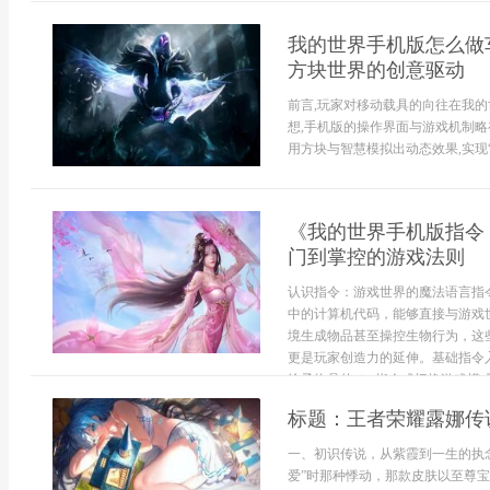
我的世界手机版怎么做
方块世界的创意驱动
前言,玩家对移动载具的向往在我的
想,手机版的操作界面与游戏机制略
用方块与智慧模拟出动态效果,实现“车
《我的世界手机版指令
门到掌控的游戏法则
认识指令：游戏世界的魔法语言指
中的计算机代码，能够直接与游戏
境生成物品甚至操控生物行为，这
更是玩家创造力的延伸。基础指令
给予物品的give指令或切换游戏模式的g
标题：王者荣耀露娜传
一、初识传说，从紫霞到一生的执
爱”时那种悸动，那款皮肤以至尊